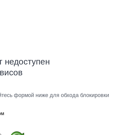
т недоступен
рвисов
йтесь формой ниже для обхода блокировки
ом