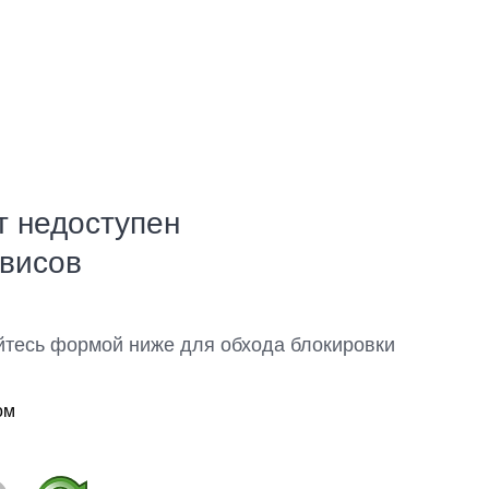
т недоступен
рвисов
йтесь формой ниже для обхода блокировки
ом