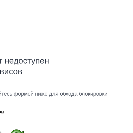
т недоступен
рвисов
йтесь формой ниже для обхода блокировки
ом