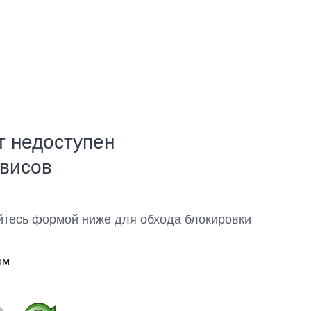
т недоступен
рвисов
йтесь формой ниже для обхода блокировки
ом