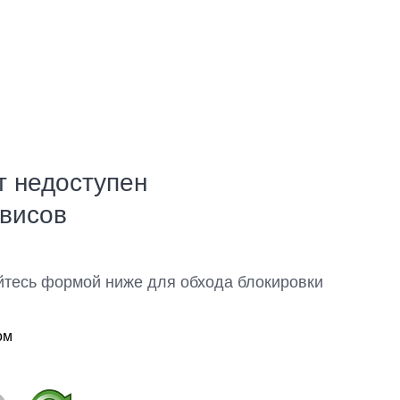
т недоступен
рвисов
йтесь формой ниже для обхода блокировки
ом