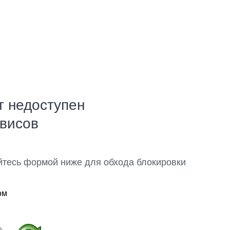
т недоступен
рвисов
йтесь формой ниже для обхода блокировки
ом