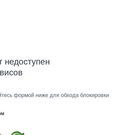
т недоступен
рвисов
йтесь формой ниже для обхода блокировки
ом