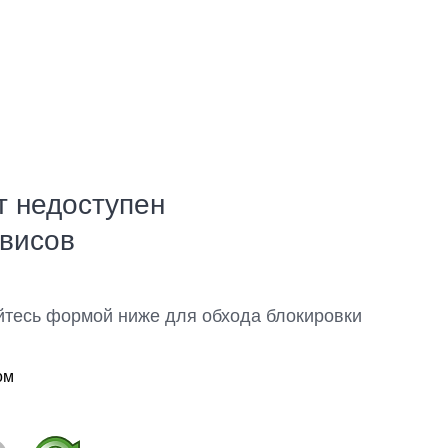
т недоступен
рвисов
йтесь формой ниже для обхода блокировки
ом