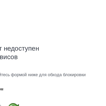
т недоступен
рвисов
йтесь формой ниже для обхода блокировки
ом