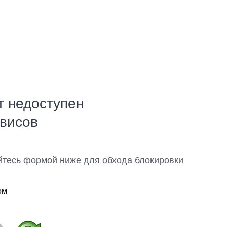
т недоступен
рвисов
йтесь формой ниже для обхода блокировки
ом