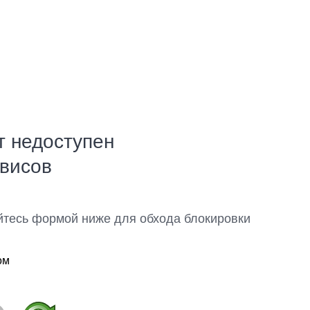
т недоступен
рвисов
йтесь формой ниже для обхода блокировки
ом