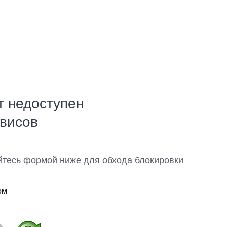
т недоступен
рвисов
йтесь формой ниже для обхода блокировки
ом