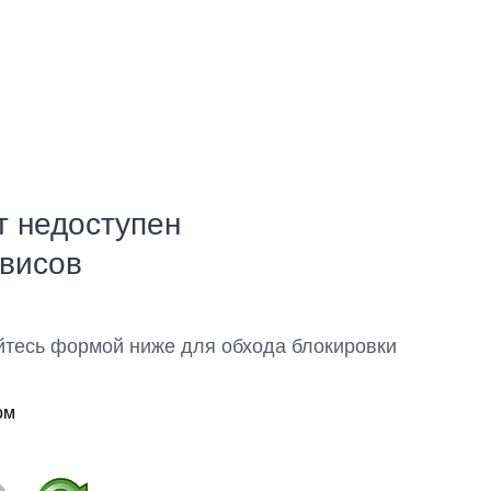
т недоступен
рвисов
йтесь формой ниже для обхода блокировки
ом