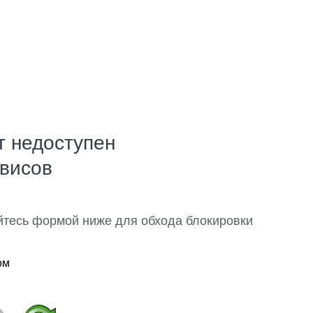
т недоступен
рвисов
йтесь формой ниже для обхода блокировки
ом