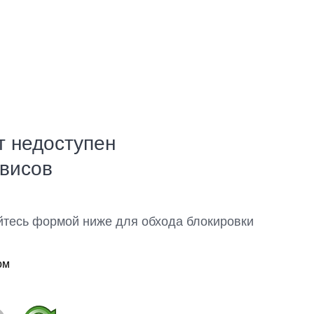
т недоступен
рвисов
йтесь формой ниже для обхода блокировки
ом