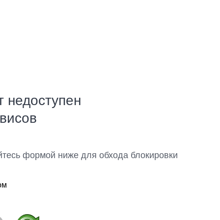
т недоступен
рвисов
йтесь формой ниже для обхода блокировки
ом