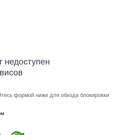
т недоступен
рвисов
йтесь формой ниже для обхода блокировки
ом