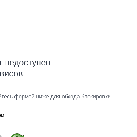
т недоступен
рвисов
йтесь формой ниже для обхода блокировки
ом