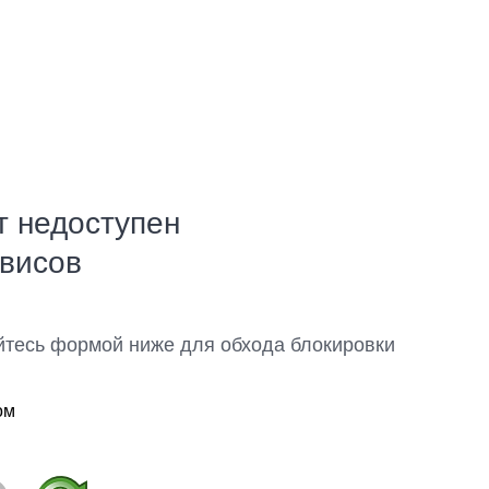
т недоступен
рвисов
йтесь формой ниже для обхода блокировки
ом