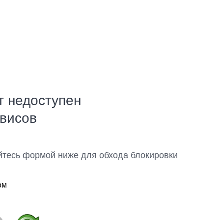
т недоступен
рвисов
йтесь формой ниже для обхода блокировки
ом