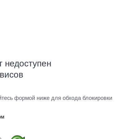
т недоступен
рвисов
йтесь формой ниже для обхода блокировки
ом