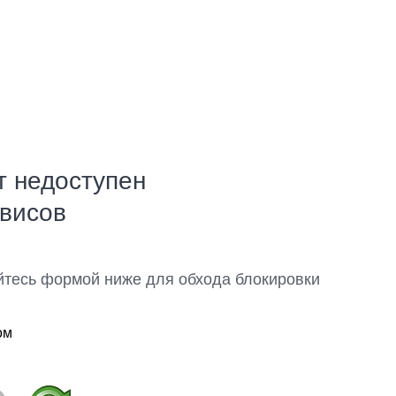
т недоступен
рвисов
йтесь формой ниже для обхода блокировки
ом