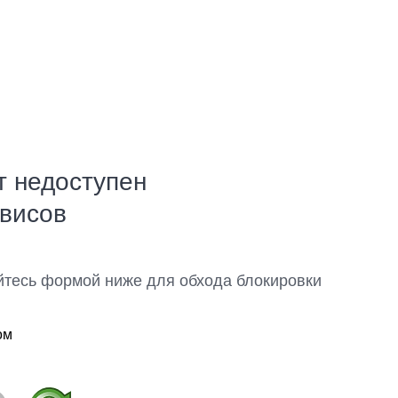
т недоступен
рвисов
йтесь формой ниже для обхода блокировки
ом