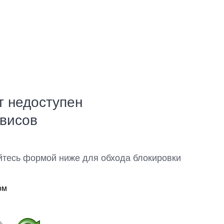
т недоступен
рвисов
йтесь формой ниже для обхода блокировки
ом