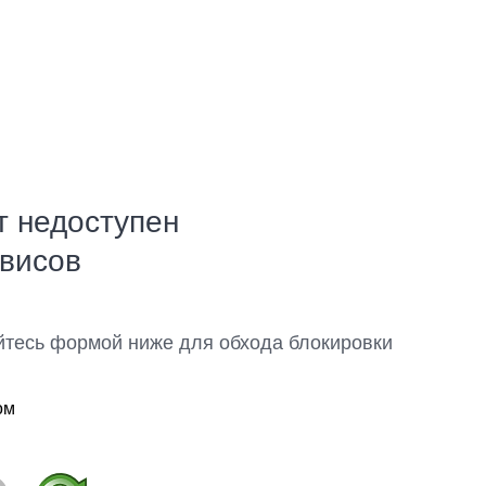
т недоступен
рвисов
йтесь формой ниже для обхода блокировки
ом