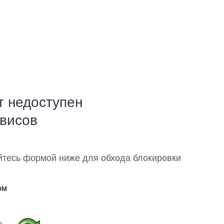
т недоступен
рвисов
йтесь формой ниже для обхода блокировки
ом