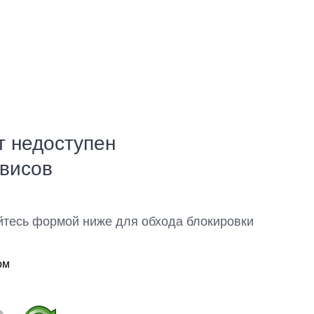
т недоступен
рвисов
йтесь формой ниже для обхода блокировки
ом