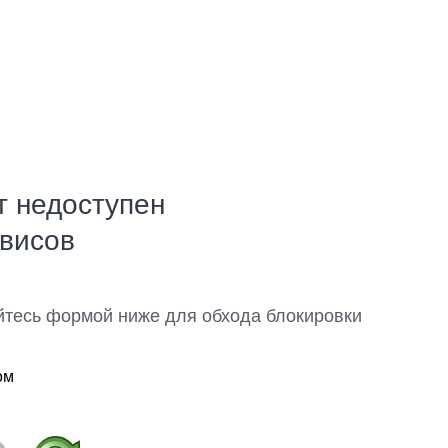
т недоступен
рвисов
йтесь формой ниже для обхода блокировки
ом