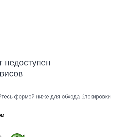
т недоступен
рвисов
йтесь формой ниже для обхода блокировки
ом