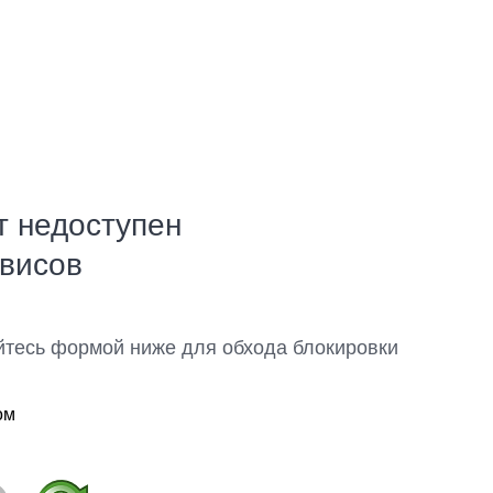
т недоступен
рвисов
йтесь формой ниже для обхода блокировки
ом