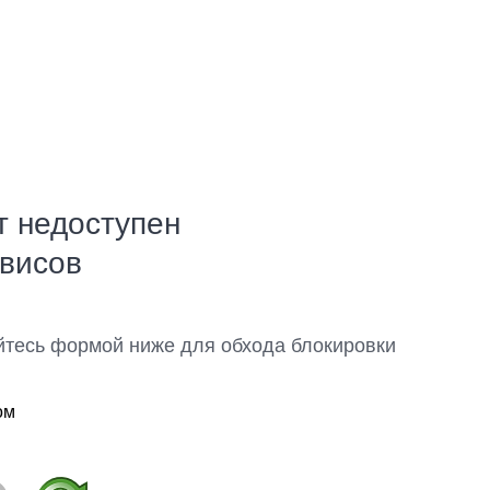
т недоступен
рвисов
йтесь формой ниже для обхода блокировки
ом