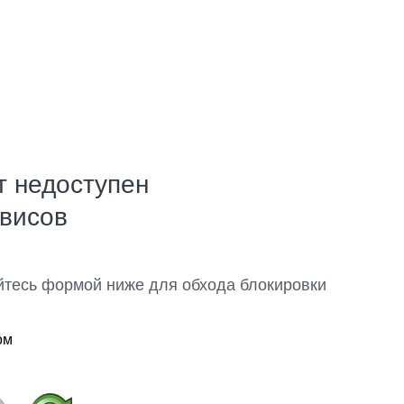
т недоступен
рвисов
йтесь формой ниже для обхода блокировки
ом