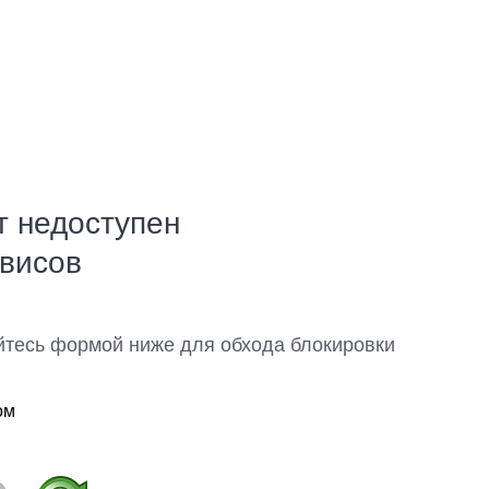
т недоступен
рвисов
йтесь формой ниже для обхода блокировки
ом