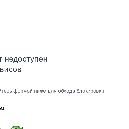
т недоступен
рвисов
йтесь формой ниже для обхода блокировки
ом