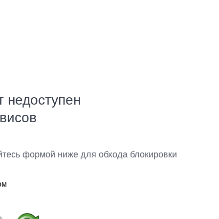
т недоступен
рвисов
йтесь формой ниже для обхода блокировки
ом