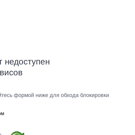
т недоступен
рвисов
йтесь формой ниже для обхода блокировки
ом