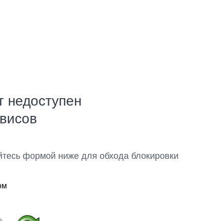
т недоступен
рвисов
йтесь формой ниже для обхода блокировки
ом