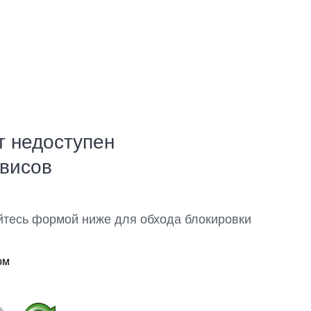
т недоступен
рвисов
йтесь формой ниже для обхода блокировки
ом