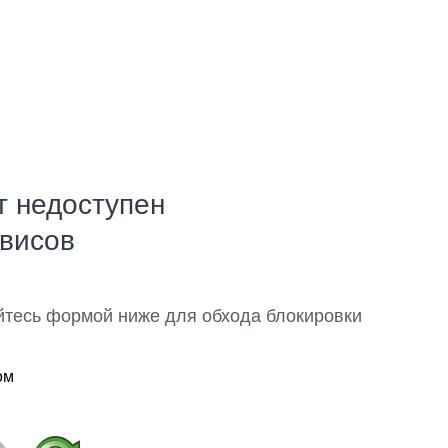
т недоступен
рвисов
йтесь формой ниже для обхода блокировки
ом