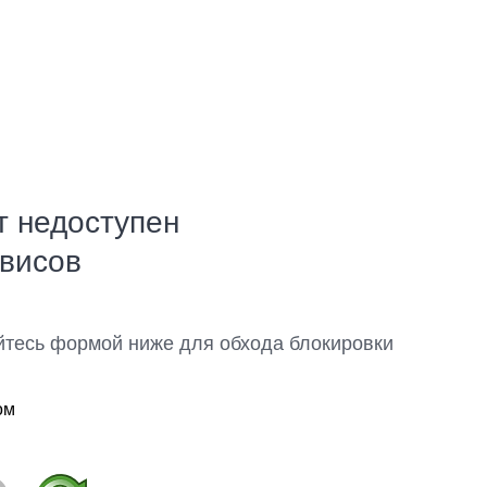
т недоступен
рвисов
йтесь формой ниже для обхода блокировки
ом