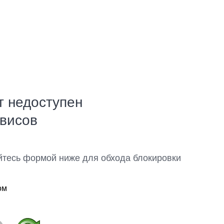
т недоступен
рвисов
йтесь формой ниже для обхода блокировки
ом