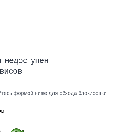
т недоступен
рвисов
йтесь формой ниже для обхода блокировки
ом