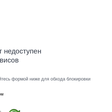
т недоступен
рвисов
йтесь формой ниже для обхода блокировки
ом