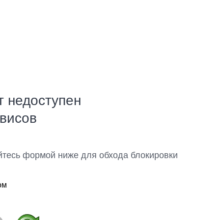
т недоступен
рвисов
йтесь формой ниже для обхода блокировки
ом