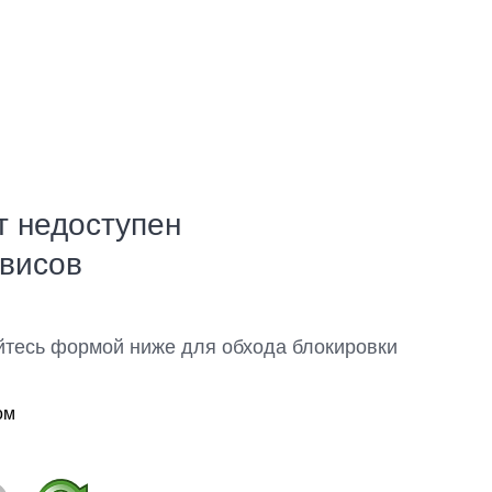
т недоступен
рвисов
йтесь формой ниже для обхода блокировки
ом