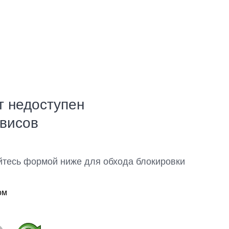
т недоступен
рвисов
йтесь формой ниже для обхода блокировки
ом