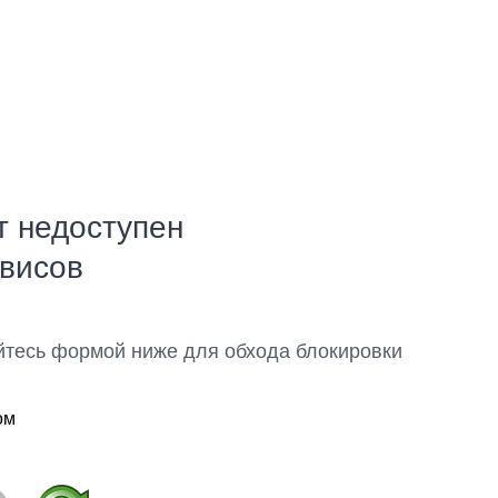
т недоступен
рвисов
йтесь формой ниже для обхода блокировки
ом