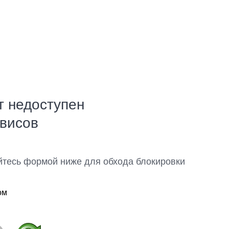
т недоступен
рвисов
йтесь формой ниже для обхода блокировки
ом