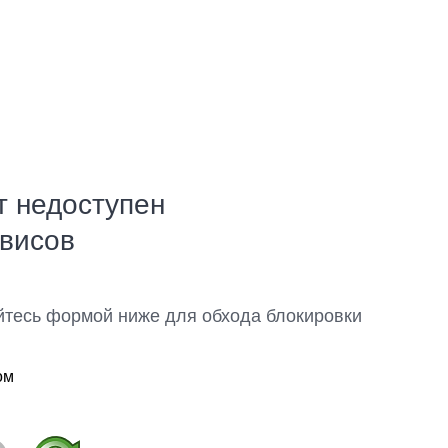
т недоступен
рвисов
йтесь формой ниже для обхода блокировки
ом