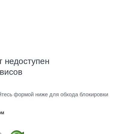
т недоступен
рвисов
йтесь формой ниже для обхода блокировки
ом